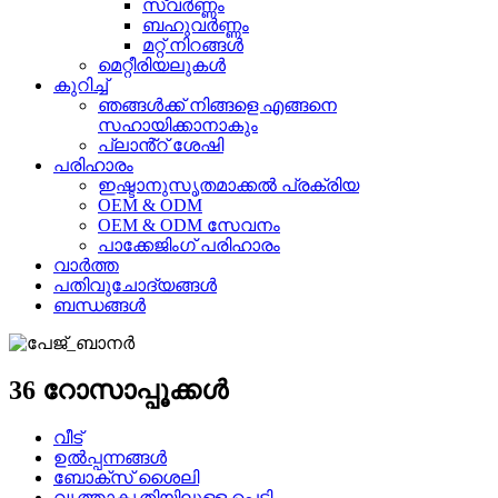
സ്വർണ്ണം
ബഹുവർണ്ണം
മറ്റ് നിറങ്ങൾ
മെറ്റീരിയലുകൾ
കുറിച്ച്
ഞങ്ങൾക്ക് നിങ്ങളെ എങ്ങനെ
സഹായിക്കാനാകും
പ്ലാൻ്റ് ശേഷി
പരിഹാരം
ഇഷ്ടാനുസൃതമാക്കൽ പ്രക്രിയ
OEM & ODM
OEM & ODM സേവനം
പാക്കേജിംഗ് പരിഹാരം
വാർത്ത
പതിവുചോദ്യങ്ങൾ
ബന്ധങ്ങൾ
36 റോസാപ്പൂക്കൾ
വീട്
ഉൽപ്പന്നങ്ങൾ
ബോക്സ് ശൈലി
വൃത്താകൃതിയിലുള്ള പെട്ടി