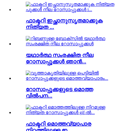
ഫാക്ടറി ഇച്ഛാനുസൃതമാക്കുക
നിത്യത ...
യഥാർത്ഥ സംരക്ഷിത നീല
റോസാപ്പൂക്കൾ ഞാൻ...
റോസാപ്പൂക്കളുടെ മൊത്ത
വിൽപന...
ഫാക്ടറി മൊത്തവ്യാപാര
നിറത്തിലുള്ള ഇ...