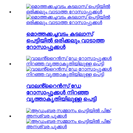
മൊത്തക്കച്ചവടം കടലാസ്
പെട്ടിയിൽ ഒരിക്കലും വാടാത്ത
റോസാപ്പൂക്കൾ
വാലൻ്റൈൻസ് ഡേ
റോസാപ്പൂക്കൾ നിറഞ്ഞ
വൃത്താകൃതിയിലുള്ള പെട്ടി