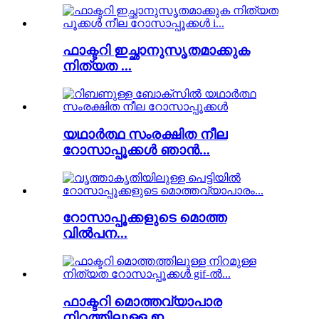
ഫാക്ടറി ഇച്ഛാനുസൃതമാക്കുക
നിത്യത ...
യഥാർത്ഥ സംരക്ഷിത നീല
റോസാപ്പൂക്കൾ ഞാൻ...
റോസാപ്പൂക്കളുടെ മൊത്ത
വിൽപന...
ഫാക്ടറി മൊത്തവ്യാപാര
നിറത്തിലുള്ള ഇ...