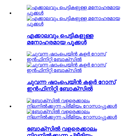
എക്കാലവും പെട്ടികളുള്ള
മനോഹരമായ പൂക്കൾ
ചുവന്ന ഷാംപെയിൻ കളർ റോസ്
ഇൻഫിനിറ്റി ബോക്സിൽ
ബോക്സിൽ വളരെക്കാലം
നിലനിൽക്കുന്ന പ്രീമിയം