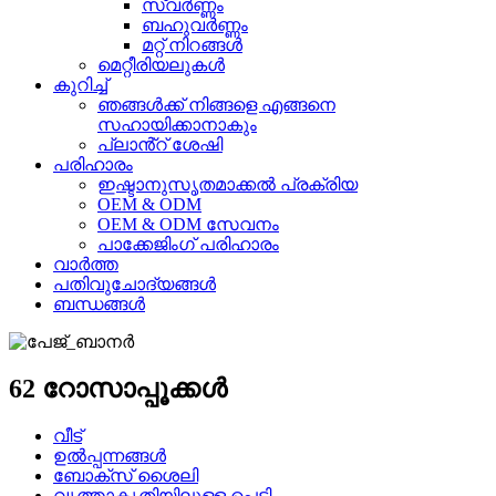
സ്വർണ്ണം
ബഹുവർണ്ണം
മറ്റ് നിറങ്ങൾ
മെറ്റീരിയലുകൾ
കുറിച്ച്
ഞങ്ങൾക്ക് നിങ്ങളെ എങ്ങനെ
സഹായിക്കാനാകും
പ്ലാൻ്റ് ശേഷി
പരിഹാരം
ഇഷ്ടാനുസൃതമാക്കൽ പ്രക്രിയ
OEM & ODM
OEM & ODM സേവനം
പാക്കേജിംഗ് പരിഹാരം
വാർത്ത
പതിവുചോദ്യങ്ങൾ
ബന്ധങ്ങൾ
62 റോസാപ്പൂക്കൾ
വീട്
ഉൽപ്പന്നങ്ങൾ
ബോക്സ് ശൈലി
വൃത്താകൃതിയിലുള്ള പെട്ടി