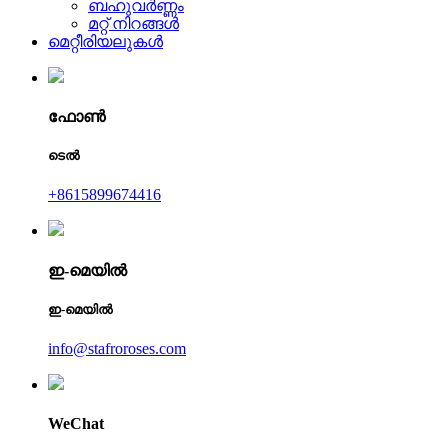
ബഹുവർണ്ണം
മറ്റ് നിറങ്ങൾ
മെറ്റീരിയലുകൾ
ഫോൺ
ടെൽ
+8615899674416
ഇ-മെയിൽ
ഇ-മെയിൽ
info@stafroroses.com
WeChat