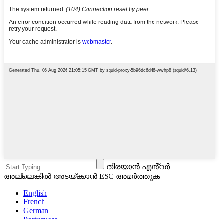
തിരയാൻ എൻ്റർ
അല്ലെങ്കിൽ അടയ്ക്കാൻ ESC അമർത്തുക
English
French
German