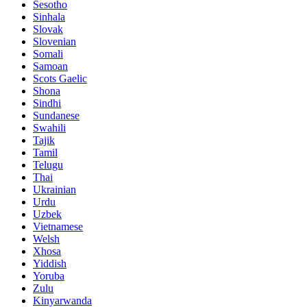
Sesotho
Sinhala
Slovak
Slovenian
Somali
Samoan
Scots Gaelic
Shona
Sindhi
Sundanese
Swahili
Tajik
Tamil
Telugu
Thai
Ukrainian
Urdu
Uzbek
Vietnamese
Welsh
Xhosa
Yiddish
Yoruba
Zulu
Kinyarwanda