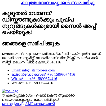
കറുത്ത റോസാപ്പൂക്കൾ സംരക്ഷിച്ചു
കൂടുതൽ വേണോ?
ഡിസ്കൗണ്ടുകൾക്കും പുഷ്പ
നുറുങ്ങുകൾക്കുമായി സൈൻ അപ്പ്
ചെയ്യുക!
ഞങ്ങളെ സമീപിക്കുക
ഷെൻഷെൻ: ചുവാങ്കെ ബിൽഡിംഗ്, ക്വിംഗ്‌ഷൂയി റോഡ്,
ലോങ്‌ഗാങ് സ്ട്രീറ്റ്, ലോങ്‌ഗാങ് ഡിസ്ട്രിക്റ്റ്, ഷെൻഷെൻ
സിറ്റി, ചൈന. പിൻ കോഡ്: 518116
Email: info@stafroroses.com
ബ്രാൻഡോ സെങ്: +86 15899674416
WhatsApp: +86 15899674416
WeChat: +86 15899674416
© പകർപ്പവകാശം - ഷെൻഷെൻ ആഫ്രോ
ബയോടെക്നോളജി കോ., ലിമിറ്റഡ്.
സൈറ്റ്മാപ്പ്
-
AMP മൊബൈൽ